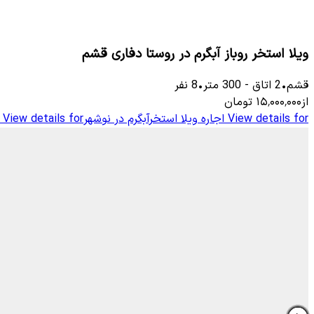
ویلا استخر روباز آبگرم در روستا دفاری قشم
قشم
•
2
اتاق
-
300
متر
•
8
نفر
از
۱۵٬۰۰۰٬۰۰۰
تومان
View details for
اجاره ویلا استخرآبگرم در نوشهر
View details for