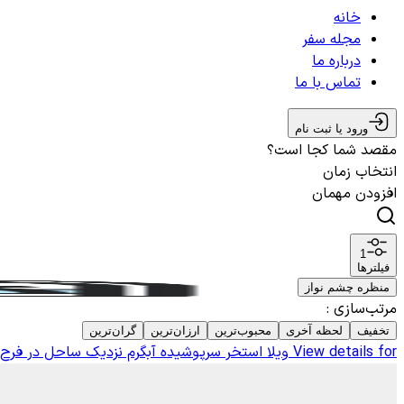
خانه
مجله سفر
درباره ما
تماس با ما
ورود یا ثبت نام
مقصد شما کجا است؟
انتخاب زمان
افزودن مهمان
1
فیلترها
منظره چشم نواز
مرتب‌سازی
:
تخفیف
لحظه آخری
محبوب‌ترین
ارزان‌ترین
گران‌ترین
View details for
ویلا استخر سرپوشیده آبگرم نزدیک ساحل در فرح 