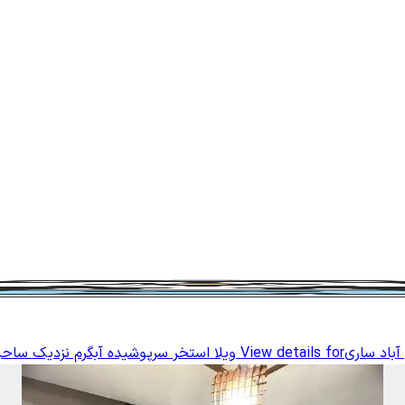
آباد ساری
View details for
ویلا استخر سرپوشیده آبگرم نزدیک ساحل