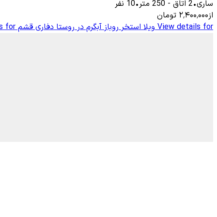
ساری
•
2
اتاق
-
250
متر
•
10
نفر
از
۲٬۴۰۰٬۰۰۰
تومان
View details for
ویلا استخر روباز آبگرم در روستا دفاری قشم
s for