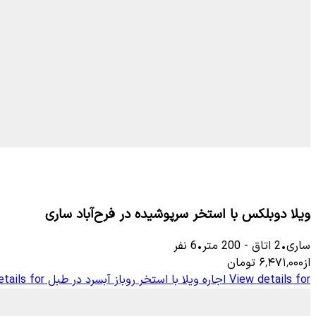
ویلا دوبلکس با استخر سرپوشیده در فرح‌آباد ساری
ساری
•
2
اتاق
-
200
متر
•
6
نفر
از
۶٬۴۷۱٬۰۰۰
تومان
View details for
اجاره ویلا با استخر روباز آبسرد در طبل
tails for