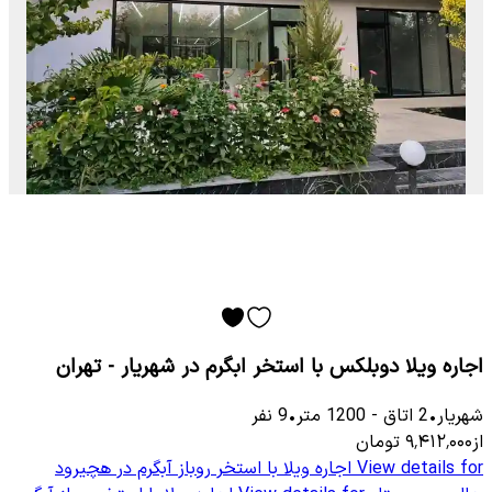
اجاره ویلا دوبلکس با استخر ابگرم در شهریار - تهران
شهریار
•
2
اتاق
-
1200
متر
•
9
نفر
از
۹٬۴۱۲٬۰۰۰
تومان
View details for
اجاره ویلا با استخر روباز آبگرم در هچیرود