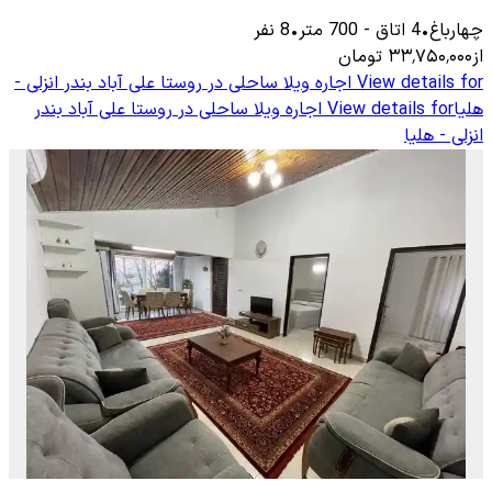
چهارباغ
•
4
اتاق
-
700
متر
•
8
نفر
از
۳۳٬۷۵۰٬۰۰۰
تومان
View details for
اجاره ویلا ساحلی در روستا علی آباد بندر انزلی -
هلیا
View details for
اجاره ویلا ساحلی در روستا علی آباد بندر
انزلی - هلیا