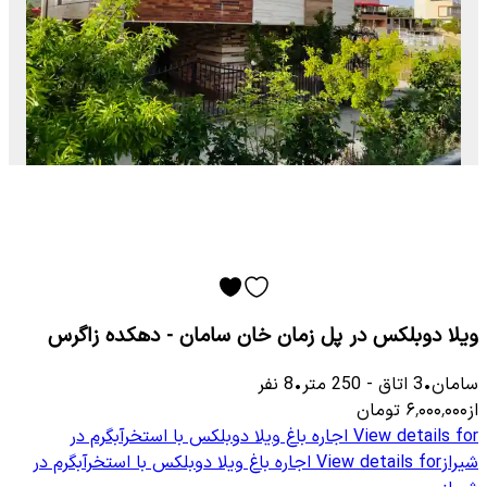
ویلا دوبلکس در پل زمان خان سامان - دهکده زاگرس
سامان
•
3
اتاق
-
250
متر
•
8
نفر
از
۶٬۰۰۰٬۰۰۰
تومان
View details for
اجاره باغ ویلا دوبلکس با استخرآبگرم در
شیراز
View details for
اجاره باغ ویلا دوبلکس با استخرآبگرم در