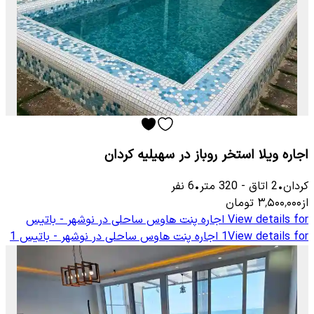
اجاره ویلا استخر روباز در سهیلیه کردان
کردان
•
2
اتاق
-
320
متر
•
6
نفر
از
۳٬۵۰۰٬۰۰۰
تومان
View details for
اجاره پنت هاوس ساحلی در نوشهر - باتیس
View details for
1
اجاره پنت هاوس ساحلی در نوشهر - باتیس 1