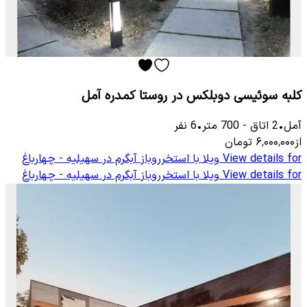
کلبه سوئیسی دوبلکس در روستا کمدره آمل
آمل
•
2
اتاق
-
700
متر
•
6
نفر
از
۶٬۰۰۰٬۰۰۰
تومان
View details for
ویلا با استخرروباز آبگرم در سهیلیه - چهارباغ
View details for
ویلا با استخرروباز آبگرم در سهیلیه - چهارباغ