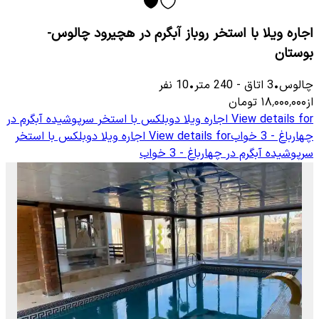
اجاره ویلا با استخر روباز آبگرم در هچیرود چالوس-
بوستان
چالوس
•
3
اتاق
-
240
متر
•
10
نفر
از
۱۸٬۰۰۰٬۰۰۰
تومان
View details for
اجاره ویلا دوبلکس با استخر سرپوشیده آبگرم در
چهارباغ - 3 خواب
View details for
اجاره ویلا دوبلکس با استخر
سرپوشیده آبگرم در چهارباغ - 3 خواب