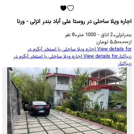
اجاره ویلا ساحلی در روستا علی آباد بندر انزلی - ورنا
بندرانزلی
•
2
اتاق
-
1000
متر
•
8
نفر
از
۵٬۵۰۰٬۰۰۰
تومان
View details for
اجاره ویلا ساحلی با استخر آبگرم در
زیباکنار
View details for
اجاره ویلا ساحلی با استخر آبگرم در
زیباکنار