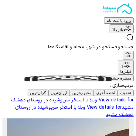
ورود یا ثبت نام
فیلترها
1
جستجو
جستجو در شهر، محله و اقامتگاه‌ها...
1
فیلترها
منظره چشم نواز
مرتب‌سازی
:
تخفیف
لحظه آخری
محبوب‌ترین
ارزان‌ترین
گران‌ترین
View details for
ویلا با استخر سرپوشیده در روستای دهشک
مشهد
View details for
ویلا با استخر سرپوشیده در روستای
دهشک مشهد