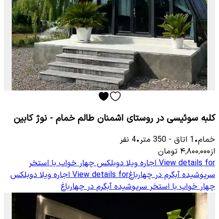
کلبه سوئیسی در روستای اشمنان طالم خمام - نوژ کابین
خمام
•
1
اتاق
-
350
متر
•
4
نفر
از
۴٬۸۰۰٬۰۰۰
تومان
View details for
اجاره ویلا دوبلکس چهار خواب با استخر
سرپوشیده آبگرم در چهارباغ
View details for
اجاره ویلا دوبلکس
چهار خواب با استخر سرپوشیده آبگرم در چهارباغ