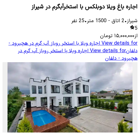
اجاره باغ ویلا دوبلکس با استخرآبگرم در شیراز
شیراز
•
2
اتاق
-
1500
متر
•
25
نفر
5
از
۱۵٬۰۰۰٬۰۰۰
تومان
View details for
اجاره ویلا با استخر روباز آب گرم در هچیرود -
دلفان
View details for
اجاره ویلا با استخر روباز آب گرم در
هچیرود - دلفان