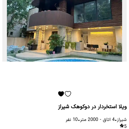
ویلا استخردار در دوکوهک شیراز
شیراز
•
4
اتاق
-
2000
متر
•
10
نفر
5