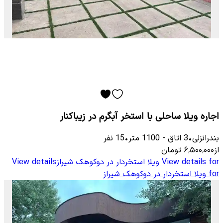
اجاره ویلا ساحلی با استخر آبگرم در زیباکنار
بندرانزلی
•
3
اتاق
-
1100
متر
•
15
نفر
از
۶٬۵۰۰٬۰۰۰
تومان
View details for
ویلا استخردار در دوکوهک شیراز
View details
for
ویلا استخردار در دوکوهک شیراز