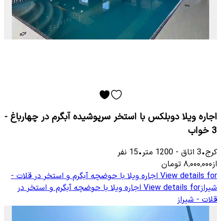
اجاره ویلا دوبلکس با استخر سرپوشیده آبگرم در چهارباغ -
3 خواب
کرج
•
3
اتاق
-
1200
متر
•
15
نفر
از
۸٬۰۰۰٬۰۰۰
تومان
View details for
اجاره ویلا با حوضچه آبگرم و استخر در قلات -
شیراز
View details for
اجاره ویلا با حوضچه آبگرم و استخر در
قلات - شیراز