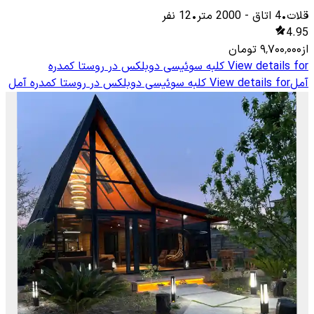
قلات
•
4
اتاق
-
2000
متر
•
12
نفر
4.95
از
۹٬۷۰۰٬۰۰۰
تومان
View details for
کلبه سوئیسی دوبلکس در روستا کمدره
آمل
View details for
کلبه سوئیسی دوبلکس در روستا کمدره آمل