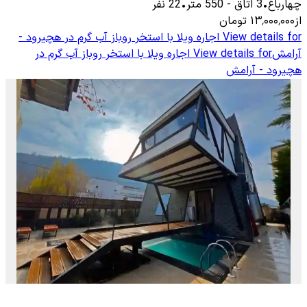
چهارباغ
•
3
اتاق
-
550
متر
•
22
نفر
از
۱۳٬۰۰۰٬۰۰۰
تومان
View details for
اجاره ویلا با استخر روباز آب گرم در هچیرود -
آرامش
View details for
اجاره ویلا با استخر روباز آب گرم در
هچیرود - آرامش