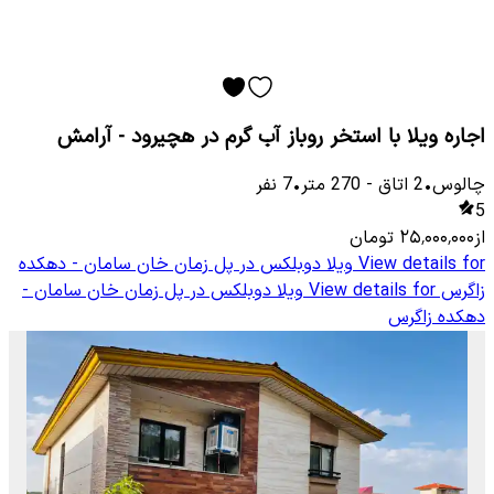
اجاره ویلا با استخر روباز آب گرم در هچیرود - آرامش
چالوس
•
2
اتاق
-
270
متر
•
7
نفر
5
از
۲۵٬۰۰۰٬۰۰۰
تومان
View details for
ویلا دوبلکس در پل زمان خان سامان - دهکده
زاگرس
View details for
ویلا دوبلکس در پل زمان خان سامان -
دهکده زاگرس