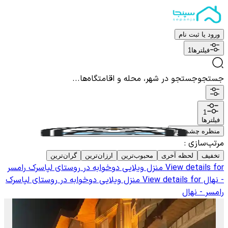
ورود یا ثبت نام
فیلترها
1
جستجو
جستجو در شهر، محله و اقامتگاه‌ها...
1
فیلترها
منظره چشم نواز
مرتب‌سازی
:
تخفیف
لحظه آخری
محبوب‌ترین
ارزان‌ترین
گران‌ترین
View details for
منزل ویلایی دوخوابه در روستای لپاسرک رامسر
- نهال
View details for
منزل ویلایی دوخوابه در روستای لپاسرک
رامسر - نهال