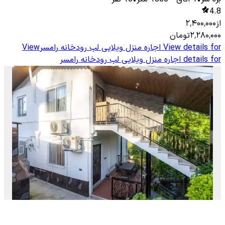
4.8
از
۲٬۴۰۰٬۰۰۰
۲٬۲۸۰٬۰۰۰
تومان
View details for
اجاره منزل ویلایی لب رودخانه رامسر
View
details for
اجاره منزل ویلایی لب رودخانه رامسر