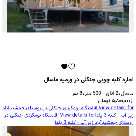
اجاره کلبه چوبی جنگلی در ورمیه ماسال
ماسال
•
2
اتاق
-
500
متر
•
8
نفر
از
۵٬۸۰۰٬۰۰۰
تومان
View details for
اقامتگاه بومگردی جنگلی در روستای جمشیدآباد
زیر آب - کلبه 3 یلدا
View details for
اقامتگاه بومگردی جنگلی در
روستای جمشیدآباد زیر آب - کلبه 3 یلدا