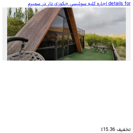
details for
اجاره کلبه سوئیسی جکوزی دار در سمیرم
تخفیف 15.36٪