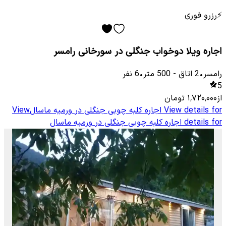
⚡
رزرو فوری
اجاره ویلا دوخواب جنگلی در سورخانی رامسر
رامسر
•
2
اتاق
-
500
متر
•
6
نفر
5
از
۱٬۷۲۰٬۰۰۰
تومان
View details for
اجاره کلبه چوبی جنگلی در ورمیه ماسال
View
details for
اجاره کلبه چوبی جنگلی در ورمیه ماسال