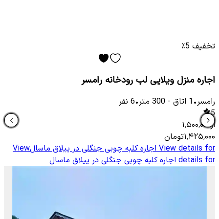
تخفیف 5٪
اجاره منزل ویلایی لب رودخانه رامسر
رامسر
•
1
اتاق
-
300
متر
•
6
نفر
5
از
۱٬۵۰۰٬۰۰۰
۱٬۴۲۵٬۰۰۰
تومان
View details for
اجاره کلبه چوبی جنگلی در ییلاق ماسال
View
details for
اجاره کلبه چوبی جنگلی در ییلاق ماسال