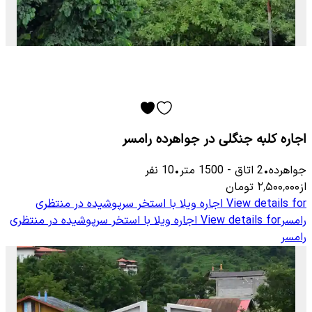
اجاره کلبه جنگلی در جواهرده رامسر
جواهرده
•
2
اتاق
-
1500
متر
•
10
نفر
از
۲٬۵۰۰٬۰۰۰
تومان
View details for
اجاره ویلا با استخر سرپوشیده در منتظری
رامسر
View details for
اجاره ویلا با استخر سرپوشیده در منتظری
رامسر