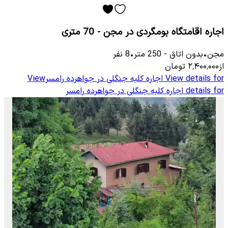
اجاره اقامتگاه بومگردی در مجن - 70 متری
مجن
•
بدون اتاق
-
250
متر
•
8
نفر
از
۲٬۴۰۰٬۰۰۰
تومان
View details for
اجاره کلبه جنگلی در جواهرده رامسر
View
details for
اجاره کلبه جنگلی در جواهرده رامسر