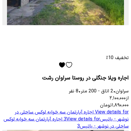
تخفیف 10٪
اجاره ویلا جنگلی در روستا سراوان رشت
سراوان
•
2
اتاق
-
200
متر
•
8
نفر
از
۲٬۱۰۰٬۰۰۰
۱٬۸۹۰٬۰۰۰
تومان
View details for
اجاره آپارتمان سه خوابه لوکس ساحلی در
نوشهر - باتیس3
View details for
اجاره آپارتمان سه خوابه لوکس
ساحلی در نوشهر - باتیس3