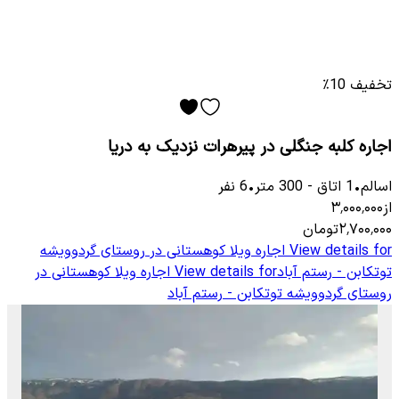
تخفیف 10٪
اجاره کلبه جنگلی در پیرهرات نزدیک به دریا
اسالم
•
1
اتاق
-
300
متر
•
6
نفر
از
۳٬۰۰۰٬۰۰۰
۲٬۷۰۰٬۰۰۰
تومان
View details for
اجاره ویلا کوهستانی در روستای گردوویشه
توتکابن - رستم آباد
View details for
اجاره ویلا کوهستانی در
روستای گردوویشه توتکابن - رستم آباد