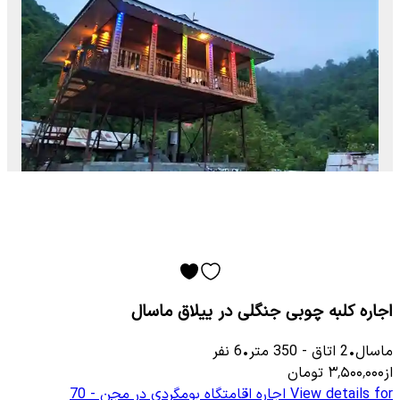
اجاره کلبه چوبی جنگلی در ییلاق ماسال
ماسال
•
2
اتاق
-
350
متر
•
6
نفر
از
۳٬۵۰۰٬۰۰۰
تومان
View details for
اجاره اقامتگاه بومگردی در مجن - 70