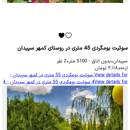
سوئیت بومگردی 45 متری در روستای کمهر سپیدان
سپیدان
•
بدون اتاق
-
5100
متر
•
2
نفر
از
۲٬۱۱۸٬۰۰۰
تومان
View details for
سوئیت بومگردی 55 متری در کمهر سپیدان -
View details for
4
سوئیت بومگردی 55 متری در کمهر سپیدان - 4