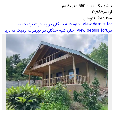
نوشهر
•
3
اتاق
-
550
متر
•
8
نفر
از
۱۲٬۹۸۷٬۰۰۰
۱۱٬۶۸۸٬۳۰۰
تومان
View details for
اجاره کلبه جنگلی در پیرهرات نزدیک به
دریا
View details for
اجاره کلبه جنگلی در پیرهرات نزدیک به دریا