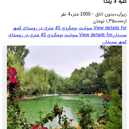
کلبه 3 یلدا
زیرآب
•
بدون اتاق
-
2000
متر
•
4
نفر
از
۱٬۳۵۰٬۰۰۰
تومان
View details for
سوئیت بومگردی 45 متری در روستای کمهر
سپیدان
View details for
سوئیت بومگردی 45 متری در روستای
کمهر سپیدان