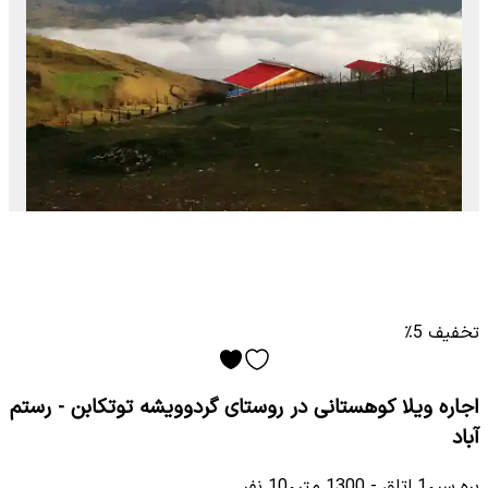
تخفیف 5٪
اجاره ویلا کوهستانی در روستای گردوویشه توتکابن - رستم
آباد
بره سر
•
1
اتاق
-
1300
متر
•
10
نفر