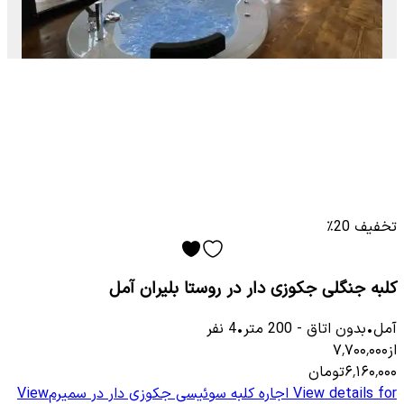
تخفیف 20٪
کلبه جنگلی جکوزی دار در روستا بلیران آمل
آمل
•
بدون اتاق
-
200
متر
•
4
نفر
از
۷٬۷۰۰٬۰۰۰
۶٬۱۶۰٬۰۰۰
تومان
View details for
اجاره کلبه سوئیسی جکوزی دار در سمیرم
View