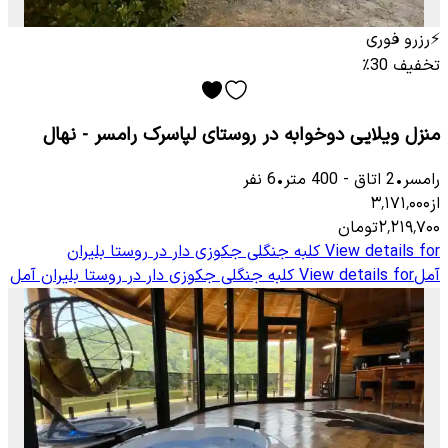
⚡
رزرو فوری
تخفیف 30٪
منزل ویلایی دوخوابه در روستای لپاسرک رامسر - نهال
رامسر
•
2
اتاق
-
400
متر
•
6
نفر
از
۳٬۱۷۱٬۰۰۰
۲٬۲۱۹٬۷۰۰
تومان
View details for
کلبه جنگلی جکوزی دار در روستا بلیران
آمل
View details for
کلبه جنگلی جکوزی دار در روستا بلیران آمل