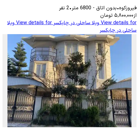
فیروزکوه
•
بدون اتاق
-
6800
متر
•
2
نفر
از
۵٬۸۰۰٬۰۰۰
تومان
View details for
ویلا ساحلی در چابکسر
View details for
ویلا
ساحلی در چابکسر