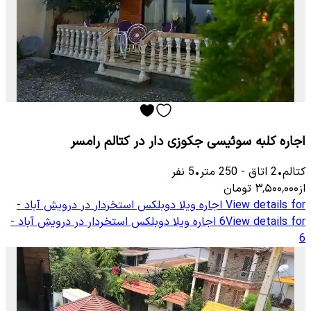
اجاره کلبه سوئیسی جکوزی دار در کتالم رامسر
کتالم
•
2
اتاق
-
250
متر
•
5
نفر
از
۳٬۵۰۰٬۰۰۰
تومان
View details for
اجاره ویلا دوبلکس استخردار در درویش آباد -
View details for
6
اجاره ویلا دوبلکس استخردار در درویش آباد -
6