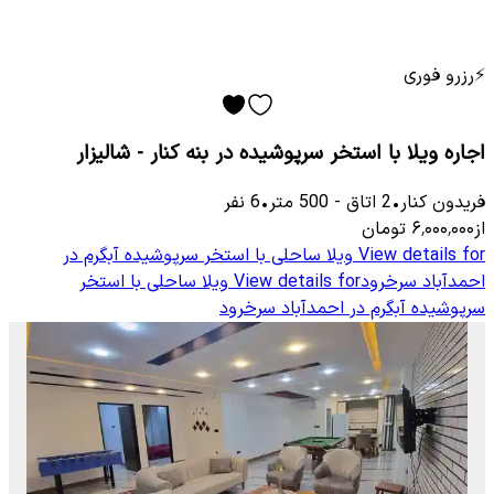
⚡
رزرو فوری
اجاره ویلا با استخر سرپوشیده در بنه کنار - شالیزار
فریدون کنار
•
2
اتاق
-
500
متر
•
6
نفر
از
۶٬۰۰۰٬۰۰۰
تومان
View details for
ویلا ساحلی با استخر سرپوشیده آبگرم در
احمدآباد سرخرود
View details for
ویلا ساحلی با استخر
سرپوشیده آبگرم در احمدآباد سرخرود