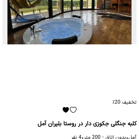
تخفیف 20٪
کلبه جنگلی جکوزی دار در روستا بلیران آمل
آمل
•
بدون اتاق
-
200
متر
•
4
نفر