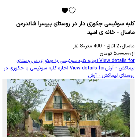
کلبه سوئیسی جکوزی دار در روستای پیرسرا شاندرمن
ماسال - خانه ی امید
ماسال
•
2
اتاق
-
400
متر
•
8
نفر
از
۵٬۰۰۰٬۰۰۰
تومان
View details for
اجاره کلبه سوئیسی با جکوزی در روستای
لیماکش - آرش
View details for
اجاره کلبه سوئیسی با جکوزی در
روستای لیماکش - آرش