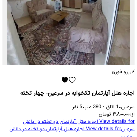
⚡
رزرو فوری
اجاره هتل آپارتمان تکخوابه در سرعین- چهار تخته
سرعین
•
1
اتاق
-
380
متر
•
5
نفر
از
۴٬۸۰۰٬۰۰۰
تومان
View details for
اجاره هتل آپارتمان دو تخته در دانش
سرعین
View details for
اجاره هتل آپارتمان دو تخته در دانش
سرعین