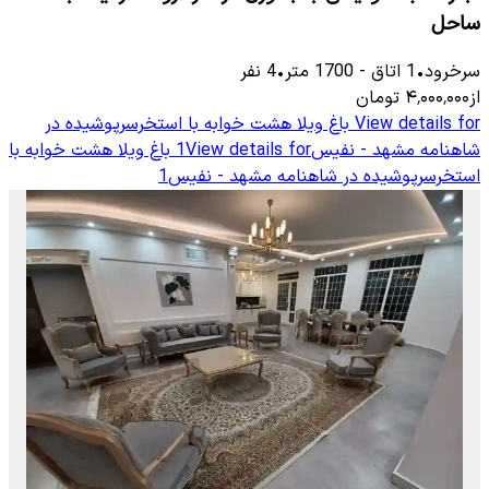
ساحل
سرخرود
•
1
اتاق
-
1700
متر
•
4
نفر
از
۴٬۰۰۰٬۰۰۰
تومان
View details for
باغ ویلا هشت خوابه با استخرسرپوشیده در
شاهنامه مشهد - نفیس1
View details for
باغ ویلا هشت خوابه با
استخرسرپوشیده در شاهنامه مشهد - نفیس1