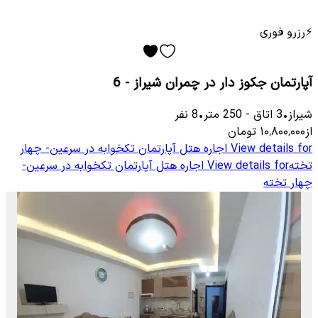
⚡
رزرو فوری
آپارتمان جکوز دار در چمران شیراز - 6
شیراز
•
3
اتاق
-
250
متر
•
8
نفر
از
۱۰٬۸۰۰٬۰۰۰
تومان
View details for
اجاره هتل آپارتمان تکخوابه در سرعین- چهار
تخته
View details for
اجاره هتل آپارتمان تکخوابه در سرعین-
چهار تخته