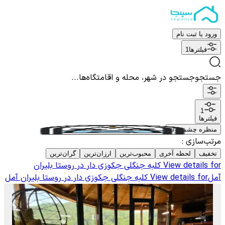
ورود یا ثبت نام
فیلترها
1
جستجو
جستجو در شهر، محله و اقامتگاه‌ها...
1
فیلترها
منظره چشم نواز
مرتب‌سازی
:
تخفیف
لحظه آخری
محبوب‌ترین
ارزان‌ترین
گران‌ترین
View details for
کلبه جنگلی جکوزی دار در روستا بلیران
آمل
View details for
کلبه جنگلی جکوزی دار در روستا بلیران آمل