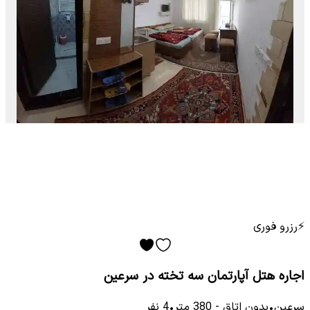
⚡
رزرو فوری
اجاره هتل آپارتمان سه تخته در سرعین
سرعین
•
بدون اتاق
-
380
متر
•
4
نفر