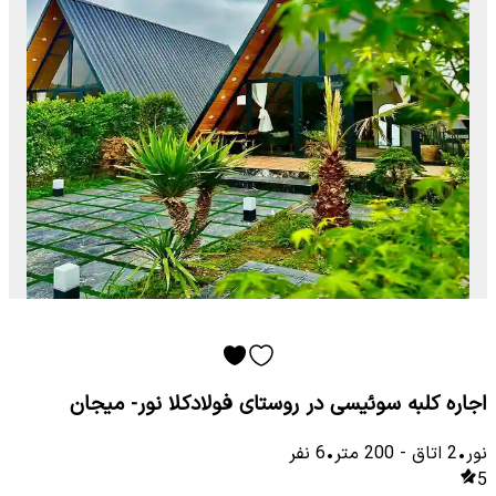
اجاره کلبه سوئیسی در روستای فولادکلا نور- میجان
نور
•
2
اتاق
-
200
متر
•
6
نفر
5