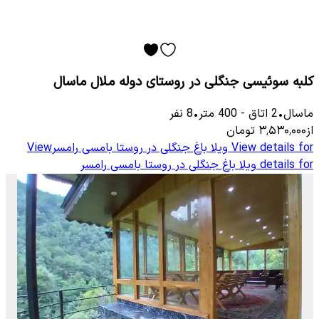
کلبه سوئیسی جنگلی در روستای دوله ملال ماسال
ماسال
•
2
اتاق
-
400
متر
•
8
نفر
از
۳٬۵۳۰٬۰۰۰
تومان
View details for
ویلا باغ جنگلی در روستا بامسی رامسر
View
details for
ویلا باغ جنگلی در روستا بامسی رامسر