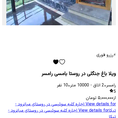
⚡
رزرو فوری
ویلا باغ جنگلی در روستا بامسی رامسر
رامسر
•
2
اتاق
-
10000
متر
•
10
نفر
5
از
۵٬۰۰۰٬۰۰۰
تومان
View details for
اجاره کلبه سوئیسی در روستای میانرود -
تیکا
View details for
اجاره کلبه سوئیسی در روستای میانرود -
تیکا