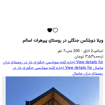
ویلا دوبلکس جنگلی در روستای پیرهرات اسالم
اسالم
•
2
اتاق
-
200
متر
•
7
نفر
از
۳٬۵۳۰٬۰۰۰
تومان
View details for
اجاره کلبه سوئیسی جکوزی دار در ر‌وستای دران
ماسال
View details for
اجاره کلبه سوئیسی جکوزی دار در
ر‌وستای دران ماسال