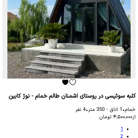
کلبه سوئیسی در روستای اشمنان طالم خمام - نوژ کابین
خمام
•
1
اتاق
-
350
متر
•
4
نفر
از
۴٬۵۰۰٬۰۰۰
تومان
1
2