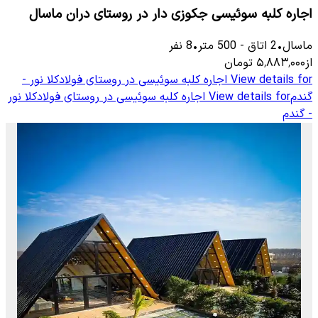
اجاره کلبه سوئیسی جکوزی دار در ر‌وستای دران ماسال
ماسال
•
2
اتاق
-
500
متر
•
8
نفر
از
۵٬۸۸۳٬۰۰۰
تومان
View details for
اجاره کلبه سوئیسی در روستای فولادکلا نور -
گندم
View details for
اجاره کلبه سوئیسی در روستای فولادکلا نور
- گندم