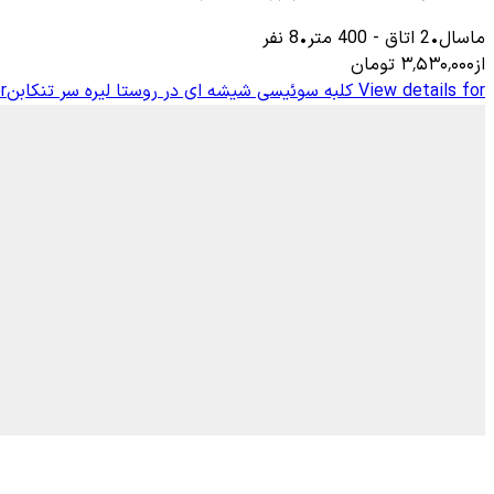
ماسال
•
2
اتاق
-
400
متر
•
8
نفر
از
۳٬۵۳۰٬۰۰۰
تومان
View details for
کلبه سوئیسی شیشه ای در روستا لیره سر تنکابن
r