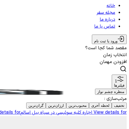
خانه
مجله سفر
درباره ما
تماس با ما
ورود یا ثبت نام
مقصد شما کجا است؟
انتخاب زمان
افزودن مهمان
1
فیلترها
منظره چشم نواز
مرتب‌سازی
:
تخفیف
لحظه آخری
محبوب‌ترین
ارزان‌ترین
گران‌ترین
View details for
اجاره کلبه سوئیسی در سیاه بیل اسالم
etails for