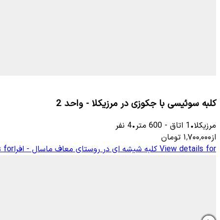
کلبه سوئیسی با جکوزی در مرزیکلا - واحد 2
مرزیکلا
•
1
اتاق
-
600
متر
•
4
نفر
از
۱٬۷۰۰٬۰۰۰
تومان
View details for
کلبه شیشه ای در روستای معاف ماسال - افرا
 for