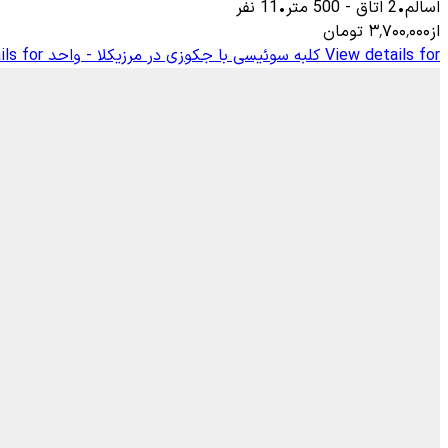
اسالم
•
2
اتاق
-
500
متر
•
11
نفر
از
۳٬۷۰۰٬۰۰۰
تومان
View details for
کلبه سوئیسی با جکوزی در مرزیکلا - واحد 2
ls for