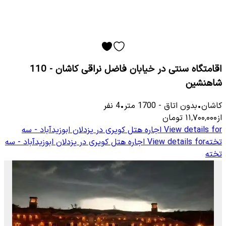
اقامتگاه سنتی در خیابان فاضل نراقی کاشان - 110
شاهنشین
کاشان
•
بدون اتاق
-
1700
متر
•
4
نفر
از
۱۱٬۷۰۰٬۰۰۰
تومان
View details for
اجاره هتل کویری در یزدلان ابوزیدآباد - سه
تخته
View details for
اجاره هتل کویری در یزدلان ابوزیدآباد - سه
تخته