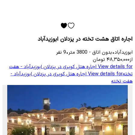
اجاره اتاق هشت تخته در یزدلان ابوزیدآباد
ابوزیدآباد
•
بدون اتاق
-
3800
متر
•
9
نفر
از
۴۸٬۳۵۰٬۰۰۰
تومان
View details for
اجاره هتل کویری در یزدلان ابوزیدآباد - هفت
تخته
View details for
اجاره هتل کویری در یزدلان ابوزیدآباد -
هفت تخته