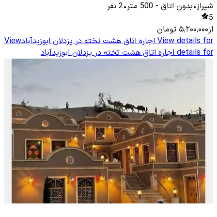
شیراز
•
بدون اتاق
-
500
متر
•
2
نفر
5
از
۵٬۲۰۰٬۰۰۰
تومان
View details for
اجاره اتاق هشت تخته در یزدلان ابوزیدآباد
View
details for
اجاره اتاق هشت تخته در یزدلان ابوزیدآباد