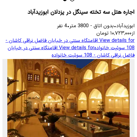
اجاره هتل سه تخته سینگل در یزدلان ابوزیدآباد
ابوزیدآباد
•
بدون اتاق
-
3800
متر
•
4
نفر
از
۱۰٬۷۲۳٬۰۰۰
تومان
View details for
اقامتگاه سنتی در خیابان فاضل نراقی کاشان -
108 سوئیت خانواده
View details for
اقامتگاه سنتی در خیابان
فاضل نراقی کاشان - 108 سوئیت خانواده