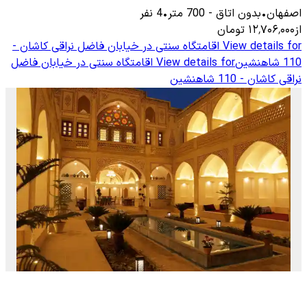
اصفهان
•
بدون اتاق
-
700
متر
•
4
نفر
از
۱۲٬۷۰۶٬۰۰۰
تومان
View details for
اقامتگاه سنتی در خیابان فاضل نراقی کاشان -
110 شاهنشین
View details for
اقامتگاه سنتی در خیابان فاضل
نراقی کاشان - 110 شاهنشین