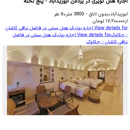
اجاره هتل کویری در یزدلان ابوزیدآباد - پنج تخته
ابوزیدآباد
•
بدون اتاق
-
3800
متر
•
6
نفر
از
۱۷٬۲۰۰٬۰۰۰
تومان
View details for
اجاره بوتیک هتل سنتی در فاضل نراقی کاشان
- چکاوک
View details for
اجاره بوتیک هتل سنتی در فاضل
نراقی کاشان - چکاوک