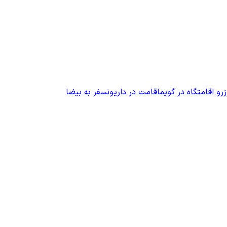
زرو اقامتگاه در گویم
اقامت در داریون
سفر به بیضا