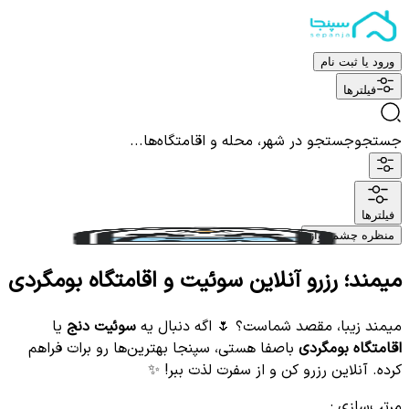
ورود یا ثبت نام
فیلترها
جستجو
جستجو در شهر، محله و اقامتگاه‌ها...
فیلترها
منظره چشم نواز
میمند؛ رزرو آنلاین سوئیت و اقامتگاه بومگردی
میمند زیبا، مقصد شماست؟ 🌷 اگه دنبال یه
سوئیت دنج
یا
اقامتگاه بومگردی
باصفا هستی، سپنجا بهترین‌ها رو برات فراهم
کرده. آنلاین رزرو کن و از سفرت لذت ببر! ✨
مرتب‌سازی
: