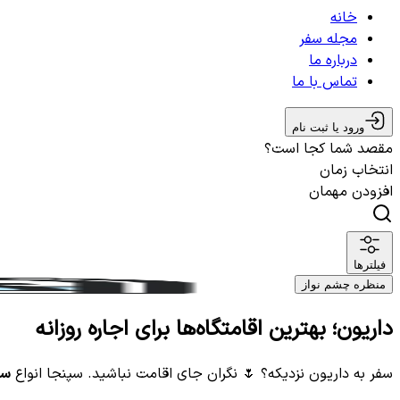
خانه
مجله سفر
درباره ما
تماس با ما
ورود یا ثبت نام
مقصد شما کجا است؟
انتخاب زمان
افزودن مهمان
فیلترها
منظره چشم نواز
داریون؛ بهترین اقامتگاه‌ها برای اجاره روزانه
سفر به داریون نزدیکه؟ 🌷 نگران جای اقامت نباشید. سپنجا انواع
سو